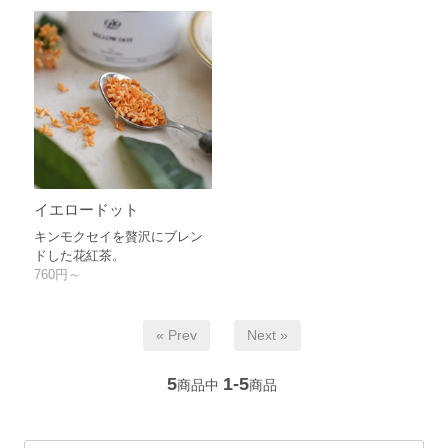
イエロードット
キンモクセイを贅沢にブレン
ドした花紅茶。
760円～
« Prev
Next »
5
1-5
商品中
商品