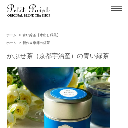
ホーム
>
青い緑茶【水出し緑茶】
ホーム
>
新作＆季節の紅茶
かぶせ茶（京都宇治産）の青い緑茶