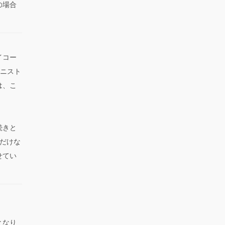
の場合
イコー
ミニスト
は、こ
続きと
だけな
せてい
となり