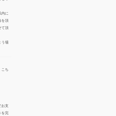
以内に
絡を頂
せて頂
まう場
。
、こち
でお支
きを完