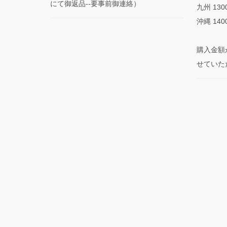
にて御返品--要事前御連絡）
九州 130
沖縄 140
購入金額
せていた