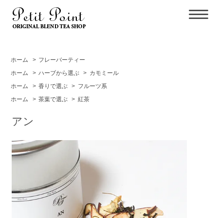
ホーム
>
フレーバーティー
ホーム
>
ハーブから選ぶ
>
カモミール
ホーム
>
香りで選ぶ
>
フルーツ系
ホーム
>
茶葉で選ぶ
>
紅茶
アン