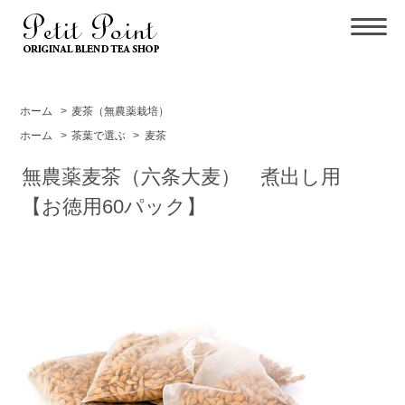
ホーム
>
麦茶（無農薬栽培）
ホーム
>
茶葉で選ぶ
>
麦茶
無農薬麦茶（六条大麦） 煮出し用
【お徳用60パック】