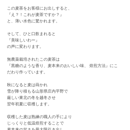
この麦茶をお客様にお出しすると、
『え？！これが麦茶ですか？』
と、薄い水色に驚かれます。
そして、ひと口飲まれると
『美味しいわー』
の声に変わります。
無農薬栽培されたこの麦茶は
『黒糖のような香り、麦本来のおいしい味、 焙煎方法』にこ
だわり作っています。
秋になると麦は蒔かれ
雪が降り積もる山形県庄内平野で
厳しい東北の冬を越冬させ
翌年初夏に収穫します。
収穫した麦は熟練の職人の手により
じっくりと低温焙煎することで
麦本来の甘さを最大限引き出し