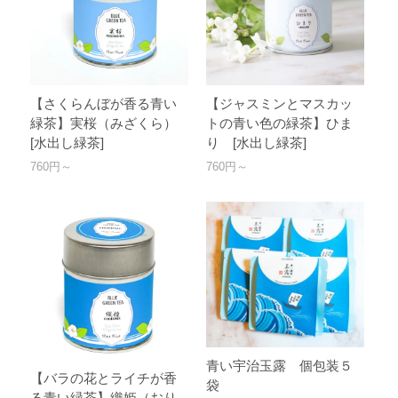
【さくらんぼが香る青い
【ジャスミンとマスカッ
緑茶】実桜（みざくら）
トの青い色の緑茶】ひま
[水出し緑茶]
り [水出し緑茶]
760円～
760円～
青い宇治玉露 個包装５
【バラの花とライチが香
袋
る青い緑茶】織姫（おり