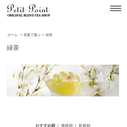
ホーム
>
茶葉で選ぶ
>
緑茶
緑茶
おすすめ順
|
価格順
|
新着順