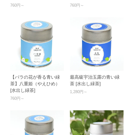
760円～
760円～
【バラの花が香る青い緑
最高級宇治玉露の青い緑
茶】八重姫（やえひめ）
茶 [水出し緑茶]
[水出し緑茶]
1,280円～
760円～