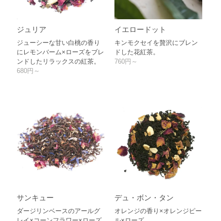
ジュリア
イエロードット
ジューシーな甘い白桃の香り
キンモクセイを贅沢にブレン
にレモンバーム×ローズをブレ
ドした花紅茶。
ンドしたリラックスの紅茶。
760円～
680円～
サンキュー
デュ・ボン・タン
ダージリンベースのアールグ
オレンジの香り×オレンジピー
レイ×コーンフラワー×ローズ
ル×ローズ