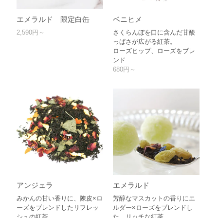
エメラルド 限定白缶
ベニヒメ
2,590円～
さくらんぼを口に含んだ甘酸
っぱさが広がる紅茶。
ローズヒップ、ローズをブレ
ンド
680円～
アンジェラ
エメラルド
みかんの甘い香りに、陳皮×ロ
芳醇なマスカットの香りにエ
ーズをブレンドしたリフレッ
ルダー×ローズをブレンドし
シュの紅茶。
た、リッチな紅茶。