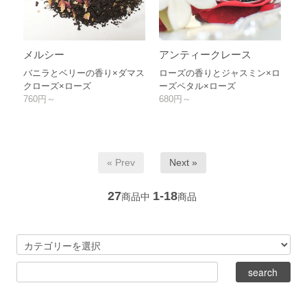
メルシー
アンティークレース
バニラとベリーの香り×ダマス
ローズの香りとジャスミン×ロ
クローズ×ローズ
ーズペタル×ローズ
760円～
680円～
« Prev
Next »
27
1-18
商品中
商品