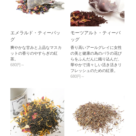
エメラルド・ティーバッ
モーツアルト・ティーバ
グ
ッグ
爽やかな甘みと上品なマスカ
香り高いアールグレイに女性
ットの香りのやすらぎの紅
の美と健康の為のバラの花び
茶。
らをふんだんに織り込んだ、
680円～
華やかで清々しい活き活きリ
フレッシュのための紅茶。
680円～